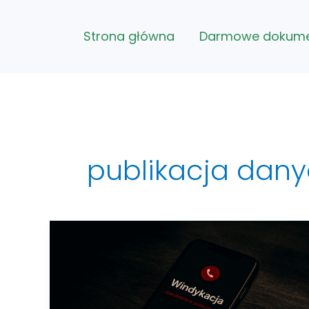
Przejdź
do
Strona główna
Darmowe dokum
treści
publikacja dan
Publikacja
danych
na
giełdzie