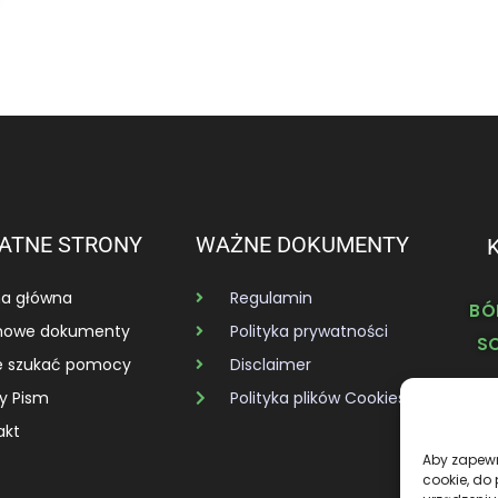
ATNE STRONY
WAŻNE DOKUMENTY
na główna
Regulamin
BÓ
owe dokumenty
Polityka prywatności
SO
e szukać pomocy
Disclaimer
y Pism
Polityka plików Cookies
akt
Aby zapewni
cookie, do