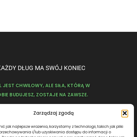
KAŻDY DŁUG MA SWÓJ KONIEC
L JEST CHWILOWY, ALE SIŁA, KTÓRĄ W
BIE BUDUJESZ, ZOSTAJE NA ZAWSZE.
Zarządzaj zgodą
ć jak najlepsze wrażenia, korzystamy z technologii, takich jak pliki
 przechowywania i/lub uzyskiwania dostępu do informacji o