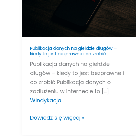
długów
–
kiedy
to
jest
bezprawne
Publikacja danych na giełdzie długów –
kiedy to jest bezprawne i co zrobić
i
Publikacja danych na giełdzie
co
długów – kiedy to jest bezprawne i
zrobić
co zrobić Publikacja danych o
zadłużeniu w internecie to […]
Windykacja
Dowiedz się więcej »