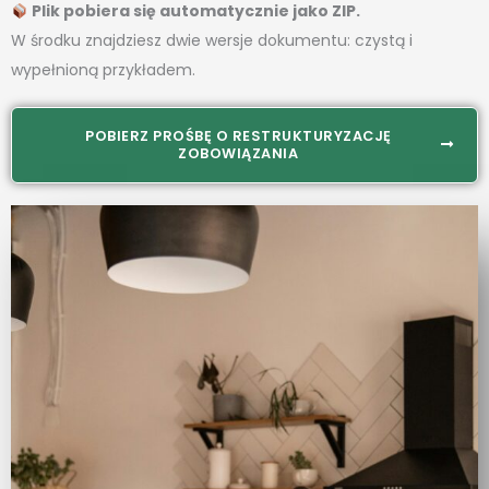
Plik pobiera się automatycznie jako ZIP.
W środku znajdziesz dwie wersje dokumentu: czystą i
wypełnioną przykładem.
POBIERZ PROŚBĘ O RESTRUKTURYZACJĘ
ZOBOWIĄZANIA