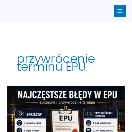
Przejdź
do
treści
przywrócenie
terminu EPU
Najczęstsze
błędy
w
EPU
–
(sprzeciw