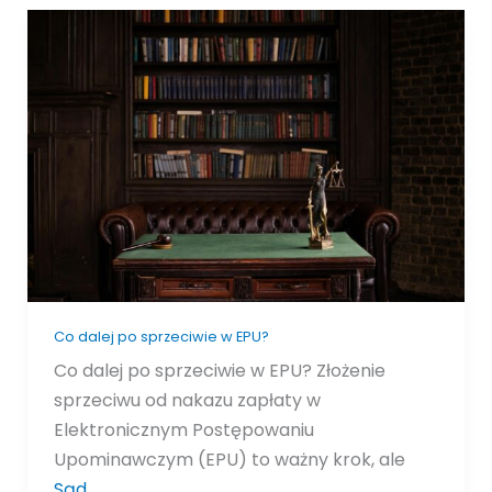
Co
dalej
po
sprzeciwie
w
EPU?
Co dalej po sprzeciwie w EPU?
Co dalej po sprzeciwie w EPU? Złożenie
sprzeciwu od nakazu zapłaty w
Elektronicznym Postępowaniu
Upominawczym (EPU) to ważny krok, ale
Sąd