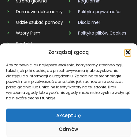
Strona główna
Regulamin
Darmowe dokumenty
Polityka prywatności
Gdzie szukać pomocy
Disclaimer
Wzory Pism
Polityka plików Cookies
Kontakt
Zarządzaj zgodą
KAŻDY DŁUG MA SWÓJ KONIEC
Aby zapewnić jak najlepsze wrażenia, korzystamy z technologii,
takich jak pliki cookie, do przechowywania i/lub uzyskiwania
dostępu do informacji o urządzeniu. Zgoda na te technologie
BÓL JEST CHWILOWY, ALE SIŁA, KTÓRĄ W SOBIE BUDUJESZ,
pozwoli nam przetwarzać dane, takie jak zachowanie podczas
ZOSTAJE NA ZAWSZE.
przeglądania lub unikalne identyfikatory na tej stronie. Brak
wyrażenia zgody lub wycofanie zgody może niekorzystnie wpłynąć
na niektóre cechy i funkcje.
Akceptuję
Copyright © 2026 Wyjscie z Dlugów
Treści na stronie mają charakter edukacyjny i informacyjny.
Odmów
Nie stanowią porady prawnej ani oceny prawnej w rozumieniu