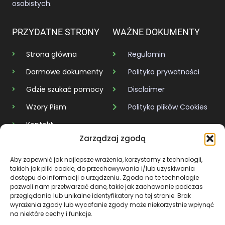
osobistych.
PRZYDATNE STRONY
WAŻNE DOKUMENTY
Strona główna
Regulamin
Darmowe dokumenty
Polityka prywatności
Gdzie szukać pomocy
Disclaimer
Wzory Pism
Polityka plików Cookies
Kontakt
Zarządzaj zgodą
KAŻDY DŁUG MA SWÓJ KONIEC
Aby zapewnić jak najlepsze wrażenia, korzystamy z technologii,
takich jak pliki cookie, do przechowywania i/lub uzyskiwania
dostępu do informacji o urządzeniu. Zgoda na te technologie
BÓL JEST CHWILOWY, ALE SIŁA, KTÓRĄ W SOBIE BUDUJESZ,
pozwoli nam przetwarzać dane, takie jak zachowanie podczas
ZOSTAJE NA ZAWSZE.
przeglądania lub unikalne identyfikatory na tej stronie. Brak
wyrażenia zgody lub wycofanie zgody może niekorzystnie wpłynąć
na niektóre cechy i funkcje.