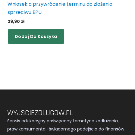
Wniosek o przywrócenie terminu do złożenia
sprzeciwu EPU
29,90
zł
Dodaj Do Koszyka
WYJSCIEZDLUGOW.PL
Serwis edukacyjny poświęcony tematyce zadłużenia,
praw konsumenta i świadomego podejścia do finansów