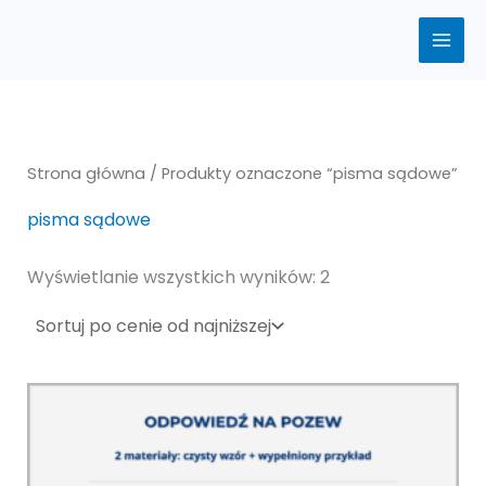
Posortowane
Przejdź
według
ceny:
do
od
treści
niskiej
do
wysokiej
Strona główna
/ Produkty oznaczone “pisma sądowe”
pisma sądowe
Wyświetlanie wszystkich wyników: 2