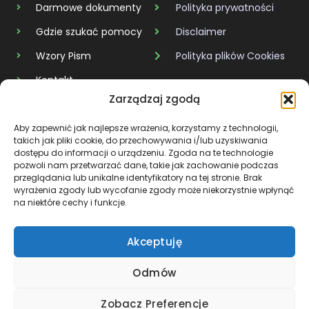
Darmowe dokumenty
Polityka prywatności
Gdzie szukać pomocy
Disclaimer
Wzory Pism
Polityka plików Cookies
Kontakt
Zarządzaj zgodą
KAŻDY DŁUG MA SWÓJ KONIEC
Aby zapewnić jak najlepsze wrażenia, korzystamy z technologii,
takich jak pliki cookie, do przechowywania i/lub uzyskiwania
dostępu do informacji o urządzeniu. Zgoda na te technologie
BÓL JEST CHWILOWY, ALE SIŁA, KTÓRĄ W SOBIE BUDUJESZ,
pozwoli nam przetwarzać dane, takie jak zachowanie podczas
ZOSTAJE NA ZAWSZE.
przeglądania lub unikalne identyfikatory na tej stronie. Brak
wyrażenia zgody lub wycofanie zgody może niekorzystnie wpłynąć
na niektóre cechy i funkcje.
Akceptuję
Copyright © 2026 Wyjscie z Dlugów
Treści na stronie mają charakter edukacyjny i informacyjny.
Odmów
Nie stanowią porady prawnej ani oceny prawnej w rozumieniu
Zobacz Preferencje
przepisów prawa. Nie odnoszą się do konkretnych przypadków