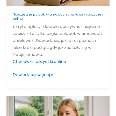
Najczęstsze pułapki w umowach chwilówek i pożyczek
online
Ukryte opłaty, klauzule abuzywne i niejasne
zapisy – to tylko część pułapek w umowach
chwilówek. Dowiedz się, jak je rozpoznać i
jakie kroki podjąć, gdy już znalazły się w
Twojej umowie.
Chwilówki i pożyczki online
Dowiedz się więcej »
RRSO
w
chwilówkach