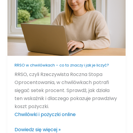
–
co
to
znaczy
i
jak
je
liczyć?
RRSO w chwilówkach – co to znaczy i jak je liczyć?
RRSO, czyli Rzeczywista Roczna Stopa
Oprocentowania, w chwilówkach potrafi
sięgać setek procent. Sprawdź, jak działa
ten wskaźnik i dlaczego pokazuje prawdziwy
koszt pożyczki.
Chwilówki i pożyczki online
Dowiedz się więcej »