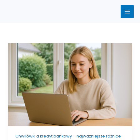
Przejdź
do
treści
Chwilówki
a
kredyt
bankowy
–
najważniejsze
różnice
Chwilówki a kredyt bankowy – najważniejsze różnice