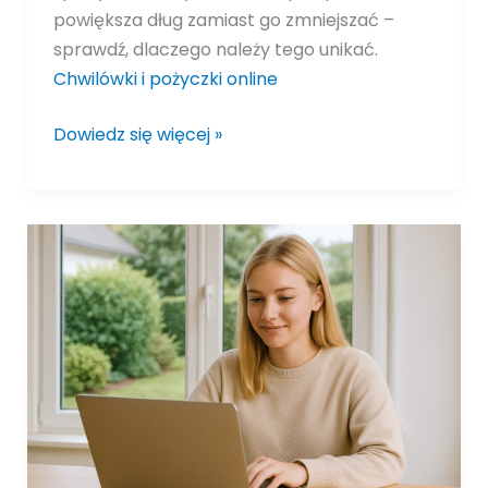
powiększa dług zamiast go zmniejszać –
sprawdź, dlaczego należy tego unikać.
Chwilówki i pożyczki online
Dowiedz się więcej »
Najczęstsze
pułapki
w
umowach
chwilówek
i
pożyczek
online