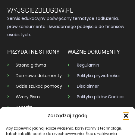
WYJSCIEZDLUGOW.PL
Serwis edukacyjny poświęcony tematyce zadłużenia,
praw konsumenta i świadomego podejścia do finansów
osobistych.
PRZYDATNE STRONY
WAŻNE DOKUMENTY
Strona główna
Regulamin
Darmowe dokumenty
Polityka prywatności
Gdzie szukać pomocy
Disclaimer
Wzory Pism
Polityka plików Cookies
Kontakt
Zarządzaj zgodą
KAŻDY DŁUG MA SWÓJ KONIEC
Aby zapewnić jak najlepsze wrażenia, korzystamy z technologii,
takich jak pliki cookie, do przechowywania i/lub uzyskiwania