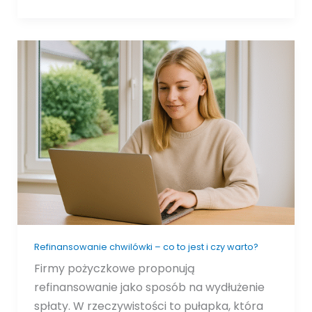
Refinansowanie
chwilówki
–
co
to
jest
i
czy
warto?
Refinansowanie chwilówki – co to jest i czy warto?
Firmy pożyczkowe proponują
refinansowanie jako sposób na wydłużenie
spłaty. W rzeczywistości to pułapka, która