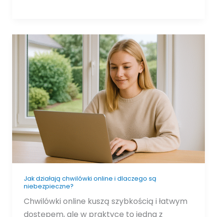
Jak
działają
chwilówki
online
i
dlaczego
są
niebezpieczne?
Jak działają chwilówki online i dlaczego są
niebezpieczne?
Chwilówki online kuszą szybkością i łatwym
dostępem, ale w praktyce to jedna z