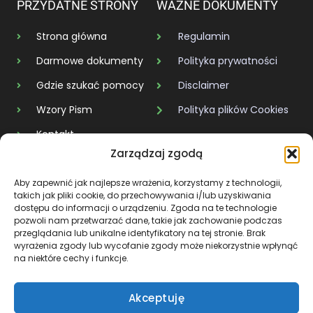
PRZYDATNE STRONY
WAŻNE DOKUMENTY
Strona główna
Regulamin
Darmowe dokumenty
Polityka prywatności
Gdzie szukać pomocy
Disclaimer
Wzory Pism
Polityka plików Cookies
Kontakt
Zarządzaj zgodą
KAŻDY DŁUG MA SWÓJ KONIEC
Aby zapewnić jak najlepsze wrażenia, korzystamy z technologii,
takich jak pliki cookie, do przechowywania i/lub uzyskiwania
dostępu do informacji o urządzeniu. Zgoda na te technologie
NIE CZEKAJ, AŻ ZROBI SIĘ ŁATWO. ZRÓB TO, NAWET JEŚLI
pozwoli nam przetwarzać dane, takie jak zachowanie podczas
JEST CHOLERNIE TRUDNO.
przeglądania lub unikalne identyfikatory na tej stronie. Brak
wyrażenia zgody lub wycofanie zgody może niekorzystnie wpłynąć
na niektóre cechy i funkcje.
Akceptuję
Copyright © 2026 Wyjscie z Dlugów