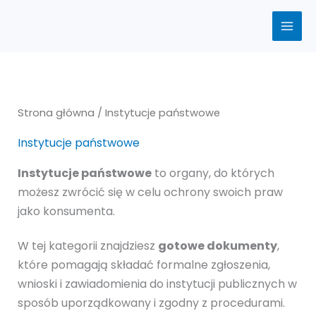
Posortowane
Przejdź
według
ceny:
do
od
treści
niskiej
do
wysokiej
Strona główna
/ Instytucje państwowe
Instytucje państwowe
Instytucje państwowe
to organy, do których
możesz zwrócić się w celu ochrony swoich praw
jako konsumenta.
W tej kategorii znajdziesz
gotowe dokumenty
,
które pomagają składać formalne zgłoszenia,
wnioski i zawiadomienia do instytucji publicznych w
sposób uporządkowany i zgodny z procedurami.