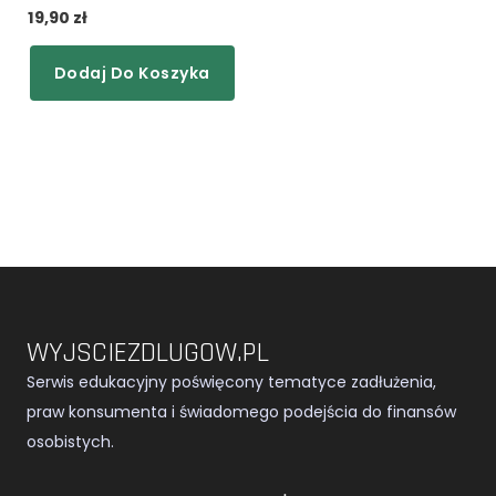
19,90
zł
Dodaj Do Koszyka
WYJSCIEZDLUGOW.PL
Serwis edukacyjny poświęcony tematyce zadłużenia,
praw konsumenta i świadomego podejścia do finansów
osobistych.